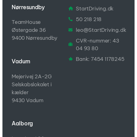
Nørresundby
StartDriving.dk
50 218 218
TeamHouse
leo@StartDriving.dk
Østergade 36
9400 Nørresundby
CVR-nummer: 43
04 93 80
Bank: 7454 1178245
Vadum
Mejerivej 2A-2G
Selskabslokalet i
kælder
9430 Vadum
Aalborg