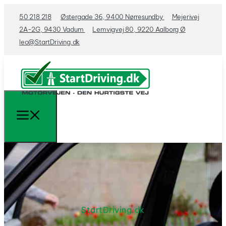
50 218 218
Østergade 36, 9400 Nørresundby
Mejerivej
2A-2G, 9430 Vadum
Lemvigvej 80, 9220 Aalborg Ø
leo@StartDriving.dk
StartDriving.dk