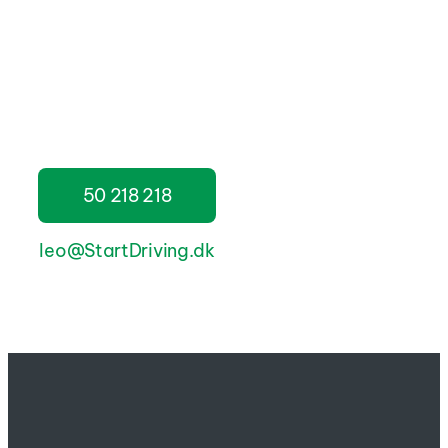
tilpasses dig. Her får du
både tryghed bag
rattet og klare priser,
så du hele tiden ved,
hvor du står.
50 218 218
leo@StartDriving.dk