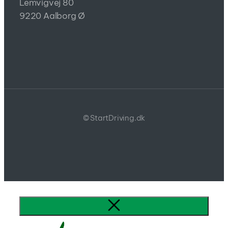
Lemvigvej 80
9220 Aalborg Ø
© StartDriving.dk