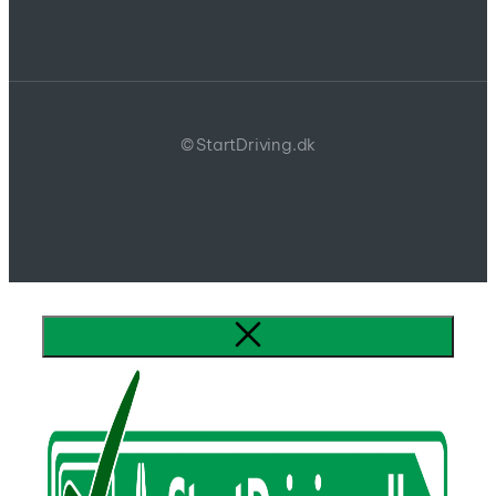
© StartDriving.dk