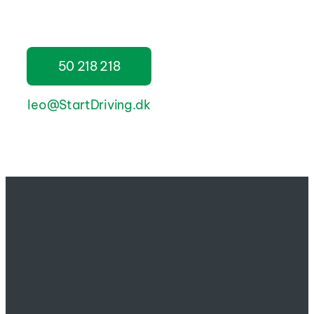
hvor du står.
50 218 218
leo@StartDriving.dk