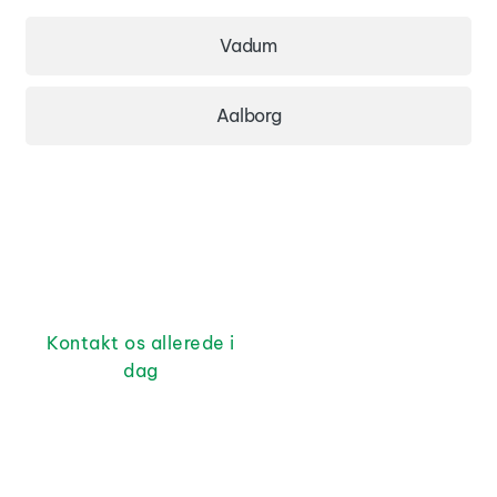
Vadum
Aalborg
Kontakt os allerede i
dag
Klar til at
komme i