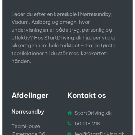
Leder du efter en køreskole i Nørresundby,
Vadum, Aalborg og omegn, hvor
undervisningen er både tryg, personlig og
effektiv? Hos StartDriving.dk hjælper vi dig
sikkert gennem hele forløbet – fra de første
teorilektioner til du står med kørekortet i
hånden.
Afdelinger
Kontakt os
Nørresundby
StartDriving.dk
50 218 218
TeamHouse
leo@StartDriving.dk
Østergade 36