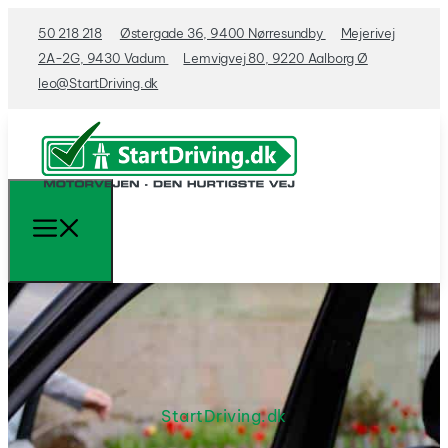
50 218 218
Østergade 36, 9400 Nørresundby
Mejerivej
2A-2G, 9430 Vadum
Lemvigvej 80, 9220 Aalborg Ø
leo@StartDriving.dk
StartDriving.dk