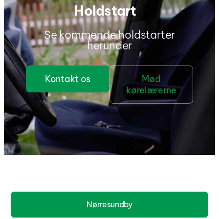
Holdstart
Se kommende holdstarter
herunder
Kontakt os
Mød
kørelærerne
Nørresundby