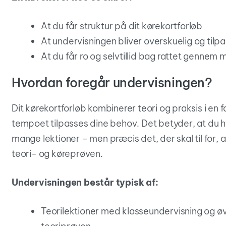
At du får struktur på dit kørekortforløb
At undervisningen bliver overskuelig og tilpa
At du får ro og selvtillid bag rattet gennem
Hvordan foregår undervisningen?
Dit kørekortforløb kombinerer teori og praksis i en f
tempoet tilpasses dine behov. Det betyder, at du hve
mange lektioner – men præcis det, der skal til for, at
teori- og køreprøven.
Undervisningen består typisk af:
Teorilektioner med klasseundervisning og øvel