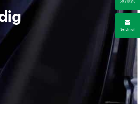
50 218 218
dig
Send mail