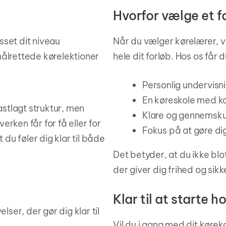
Hvorfor vælge et f
sset dit niveau
Når du vælger kørelærer, v
 målrettede kørelektioner
hele dit forløb. Hos os får 
Personlig undervisni
En køreskole med ko
astlagt struktur, men
Klare og gennemskue
rken får for få eller for
Fokus på at gøre dig
 du føler dig klar til både
Det betyder, at du ikke blo
der giver dig frihed og sik
Klar til at starte 
ser, der gør dig klar til
Vil du i gang med dit kørek