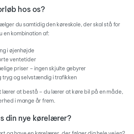
orløb hos os?
ælger du samtidig den køreskole, der skal stå for
du en kombination af:
ng i øjenhøjde
rte ventetider
lige priser – ingen skjulte gebyrer
 tryg og selvstændig i trafikken
t lærer at bestå – du lærer at køre bil på en måde,
kerhed i mange år frem.
hos din nye kørelærer?
ort og have en kørelærer, der følger dig hele vejen?