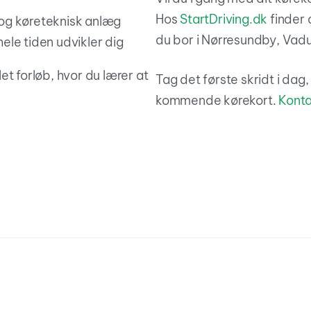
Hos
StartDriving.dk
finder 
 og køreteknisk anlæg
du bor i Nørresundby, Vad
ele tiden udvikler dig
et forløb, hvor du lærer at
Tag det første skridt i dag
kommende kørekort.
Konta