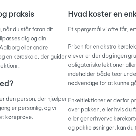
og praksis
Hvad koster en enk
 når du står foran dit
Et spørgsmål vi ofte får, er
tilpasses dig og din
Prisen for en ekstra kørelek
Aalborg eller andre
elever er der dog ingen gru
g en køreskole, der guider
obligatoriske lektioner all
ektionr.
indeholder både teoriunder
med?
nødvendige for at kunne gå 
er den person, der hjælper
Enkeltlektioner er derfor p
gang er personlig, og vi
over pakken, eller hvis du 
ået køreprøve.
eller generhverve kørekortet
og pakkeløsninger, kan du 