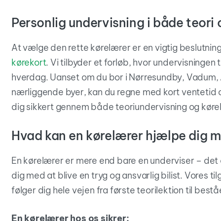
Personlig undervisning i både teori 
At vælge den rette kørelærer er en vigtig beslutning,
kørekort
. Vi tilbyder et forløb, hvor undervisningen 
hverdag. Uanset om du bor i Nørresundby, Vadum, 
nærliggende byer, kan du regne med kort ventetid o
dig sikkert gennem både teoriundervisning og kørel
Hvad kan en kørelærer hjælpe dig 
En kørelærer er mere end bare en underviser – det 
dig med at blive en tryg og ansvarlig bilist. Vores til
følger dig hele vejen fra første teorilektion til best
En kørelærer hos os sikrer: