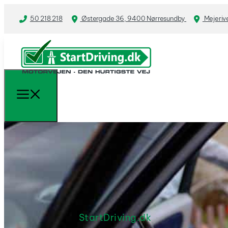
50 218 218
Østergade 36, 9400 Nørresundby
Mejeriv
StartDriving.dk