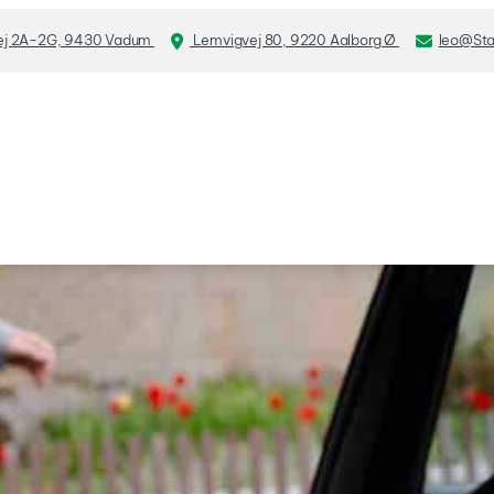
ej 2A-2G, 9430 Vadum
Lemvigvej 80, 9220 Aalborg Ø
leo@Sta